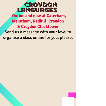
Croydon
Languages
On
line and n
ow a
t Caterham,
Merstham, R
edhill, Croydon
& Croydon Clocktower
Send us a message with your level to
organise a class online for you, please.